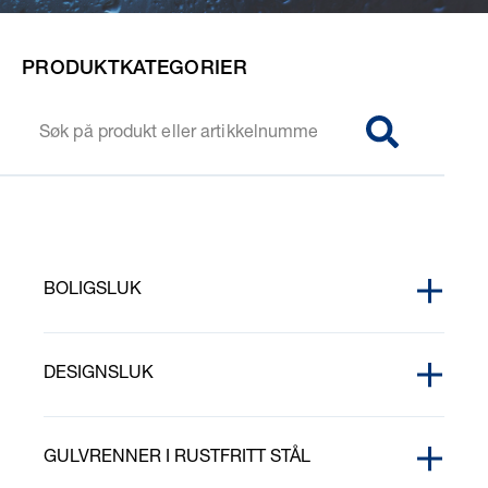
PRODUKTKATEGORIER
SØG
BOLIGSLUK
EPOXYRINGER
DESIGNSLUK
FIRKANTRISTER OG RAMMER
PURUS CORNER RISTER
FORHØYNINGSRINGER
GULVRENNER I RUSTFRITT STÅL
PURUS CORNER TILE INSERT