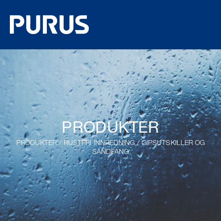
PRODUKTER
PRODUKTER
/
RUSTFRI INNREDNING
/
GIPSUTSKILLER OG
SANDFANG