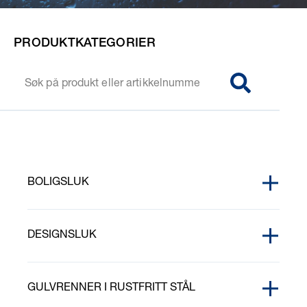
PRODUKTKATEGORIER
SØG
BOLIGSLUK
EPOXYRINGER
DESIGNSLUK
FIRKANTRISTER OG RAMMER
PURUS CORNER RISTER
FORHØYNINGSRINGER
GULVRENNER I RUSTFRITT STÅL
PURUS CORNER TILE INSERT