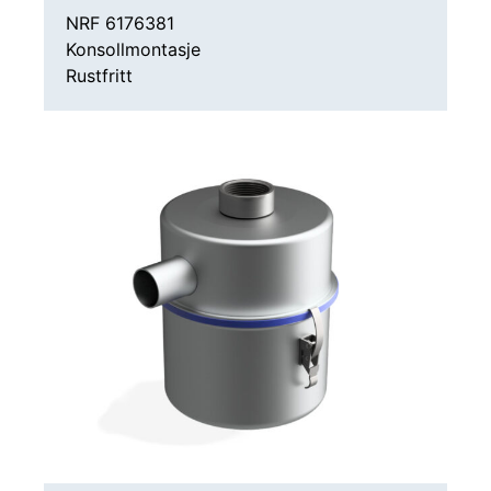
VASKERENNER TILBEHØR
NRF 6176381
Konsollmontasje
Rustfritt