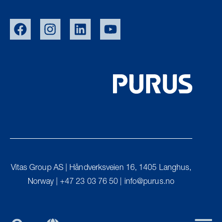
EU/EXPORT
SWE
DEN
UK
Vitas Group AS | Håndverksveien 16, 1405 Langhus,
FIN
Norway | +47 23 03 76 50 | info@purus.no
PURUS GROUP