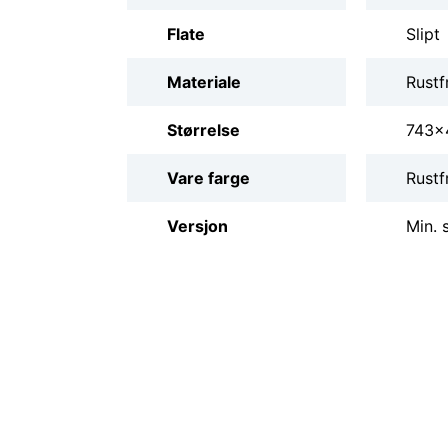
Flate
Slipt
Materiale
Rustfr
Størrelse
743x
Vare farge
Rustfr
Versjon
Min. 