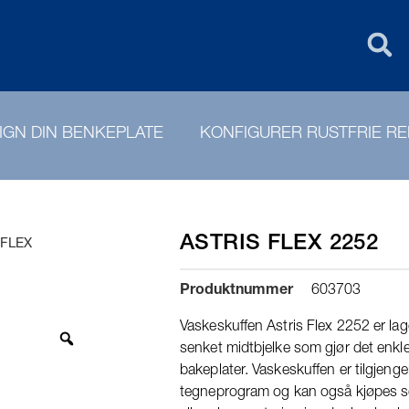
FIN
PURUS GROU
IGN DIN BENKEPLATE
KONFIGURER RUSTFRIE R
ASTRIS FLEX 2252
 FLEX
Produktnummer
603703
Vaskeskuffen Astris Flex 2252 er laget
senket midtbjelke som gjør det enkl
bakeplater. Vaskeskuffen er tilgjengeli
tegneprogram og kan også kjøpes s