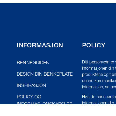
INFORMASJON
POLICY
Ditt personvern er 
RENNEGUIDEN
informasjonen din t
DESIGN DIN BENKEPLATE
produktene og tjen
denne kommunikasj
INSPIRASJON
informasjon, se pe
POLICY OG
Hvis du har spørsm
informasjonen din,
INFORMASJONSKAPSLER
NEDLASTNINGER