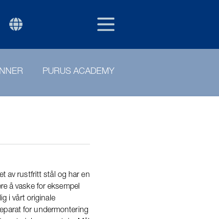
NOR
P
ENNER
PURUS ACADEMY
 av rustfritt stål og har en
ere å vaske for eksempel
g i vårt originale
eparat for undermontering