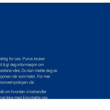
viktig for oss. Purus bruker
il å gi deg informasjon om
estene våre. Du kan melde deg av
onen når som helst. For mer
rsonvernpolicyen vår.
ål om hvordan vi behandler
 nøl ikke med å kontakte oss.