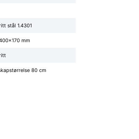
itt stål 1.4301
400x170 mm
itt
skapstørrelse 80 cm