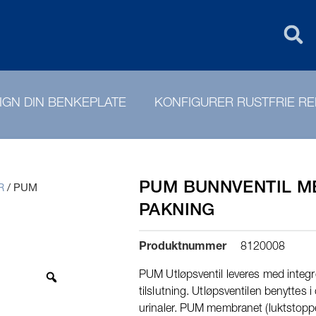
FIN
PURUS GROU
IGN DIN BENKEPLATE
KONFIGURER RUSTFRIE R
PUM BUNNVENTIL M
R
/
PUM
PAKNING
Produktnummer
8120008
PUM Utløpsventil leveres med integr
tilslutning. Utløpsventilen benyttes 
urinaler. PUM membranet (luktstoppe