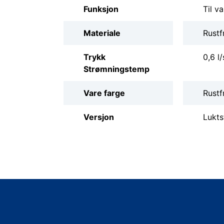
Funksjon
Til v
Materiale
Rustfr
Trykk
0,6 l/
Strømningstemp
Vare farge
Rustfr
Versjon
Lukt