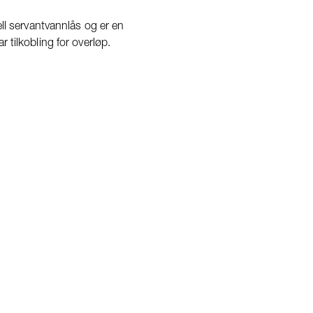
ell servantvannlås og er en
 tilkobling for overløp.