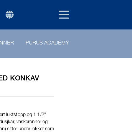
NOR
P
ENNER
PURUS ACADEMY
ED KONKAV
ert luktstopp og 1 1/2"
i dusjkar, vaskerenner og
n) sitter under lokket som