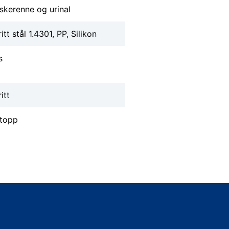
askerenne og urinal
itt stål 1.4301, PP, Silikon
s
itt
stopp