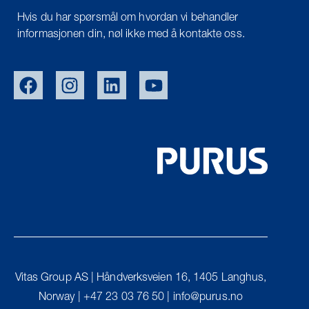
Hvis du har spørsmål om hvordan vi behandler
informasjonen din, nøl ikke med å kontakte oss.
EU/EXPORT
SWE
DEN
UK
Vitas Group AS | Håndverksveien 16, 1405 Langhus,
FIN
Norway | +47 23 03 76 50 | info@purus.no