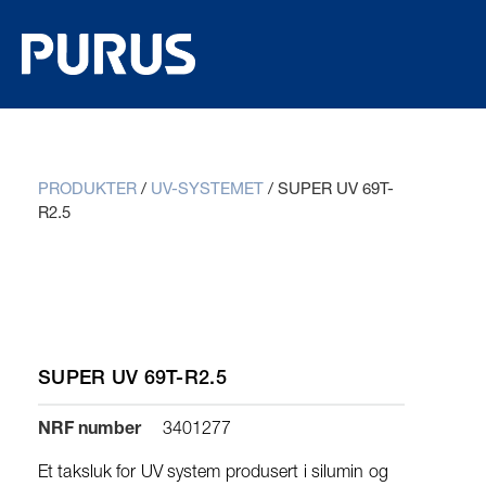
PRODUKTER
/
UV-SYSTEMET
/
SUPER UV 69T-
R2.5
SUPER UV 69T-R2.5
NRF number
3401277
Et taksluk for UV system produsert i silumin og