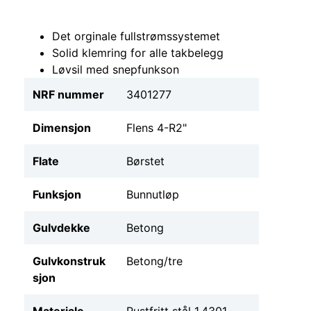
Det orginale fullstrømssystemet
Solid klemring for alle takbelegg
Løvsil med snepfunkson
NRF nummer
3401277
Dimensjon
Flens 4-R2"
Flate
Børstet
Funksjon
Bunnutløp
Gulvdekke
Betong
Gulvkonstruk
Betong/tre
sjon
Materiale
Rustfritt stål 1.4301