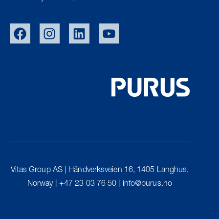
EU/EXPORT
SWE
DEN
UK
Vitas Group AS | Håndverksveien 16, 1405 Langhus,
FIN
Norway | +47 23 03 76 50 | info@purus.no
PURUS GROUP