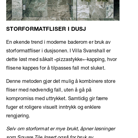
STORFORMATFLISER I DUSJ
En økende trend i moderne baderom er bruk av
storformatfliser i dusjsonen. I Villa Svanshall er
dette løst med såkalt «pizzastykke»-kapping, hvor
flisene kappes for å tilpasses fall mot sluket.
Denne metoden gjør det mulig å kombinere store
fliser med nødvendig fall, uten å gå på
kompromiss med uttrykket. Samtidig gir færre
fuger et roligere visuelt inntrykk og enklere
rengjøring.
Selv om storformat er mye brukt, åpner løsninger
som Square Tile Insert også for bruk av