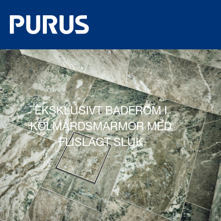
EKSKLUSIVT BADEROM I
KOLMÅRDSMARMOR MED
FLISLAGT SLUK