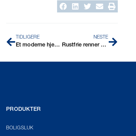
TIDLIGERE
NESTE
Et moderne hjem ved havet med kjøkken i rustfritt stål som midtpunkt
Rustfrie renner til Bildeves bilverksted og vaskehall
PRODUKTER
BOLIGSLUK