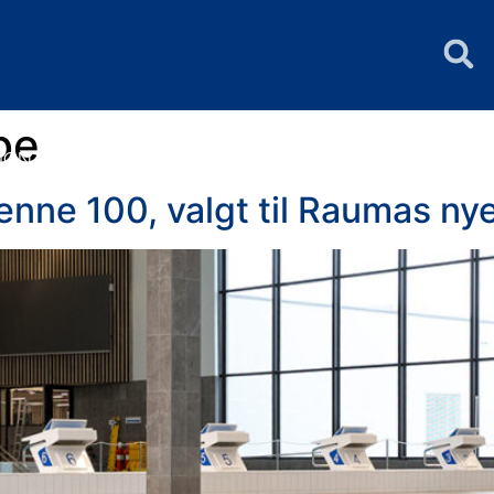
FIN
PURUS GROU
be
IGN DIN BENKEPLATE
KONFIGURER RUSTFRIE R
renne 100, valgt til Raumas n