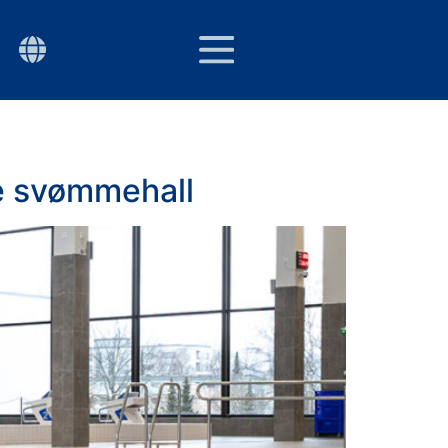
NOR
P
ENNER
PURUS ACADEMY
ye svømmehall