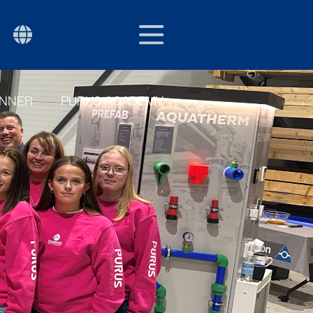
NOR
P
ENNER
PURUS ACADEMY