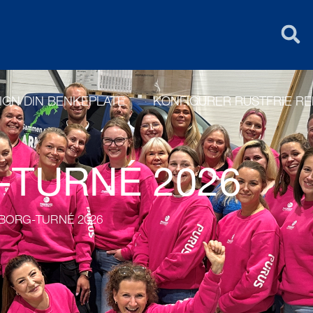
FIN
PURUS GROU
IGN DIN BENKEPLATE
KONFIGURER RUSTFRIE R
-TURNÉ 2026
BORG-TURNÉ 2026