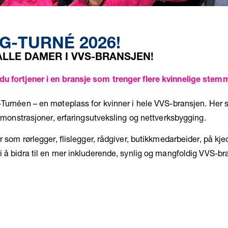
G-TURNÉ 2026!
LLE DAMER I VVS-BRANSJEN​!
 du fortjener i en bransje som trenger flere kvinnelige stem
-Turnéen – en møteplass for kvinner i hele VVS-bransjen. Her s
demonstrasjoner, erfaringsutveksling og nettverksbygging.
 som rørlegger, flislegger, rådgiver, butikkmedarbeider, på kjed
 å bidra til en mer inkluderende, synlig og mangfoldig VVS-bran