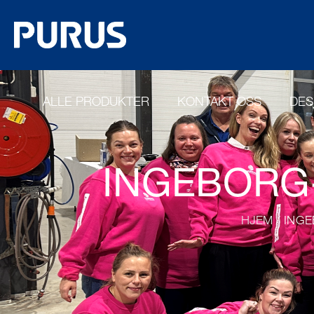
ALLE PRODUKTER
KONTAKT OSS
DES
INGEBORG
HJEM
/ INGE