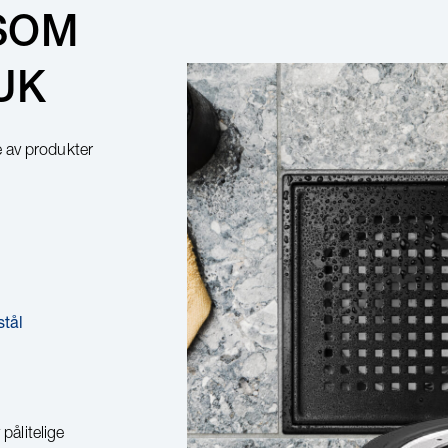
 SOM
UK
 av produkter
stål
pålitelige