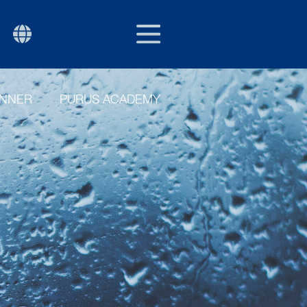
NOR
P
ENNER
PURUS ACADEMY