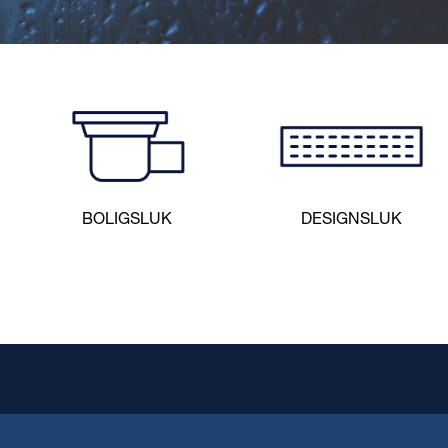
NNER OG S
RUSTFRITT S
BOLIGSLUK
DESIGNSLUK
yrefaste løsninger som kombinerer holdbarhet og høy kvalit
krevende miljøene.
KONFIGURER OG FINN RETT PRODUKT FOR DITT PROSJEK