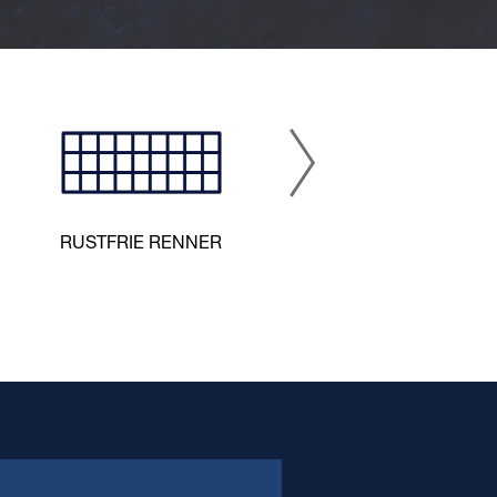
LUK
TÅL
RUSTFRIE RENNER
UV-SYSTEM
et for de mest
T