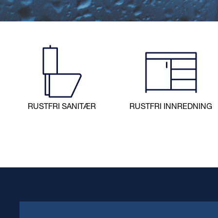
RE
I 
RUSTFRI SANITÆR
RUSTFRI INNREDNING
Rustfrie og s