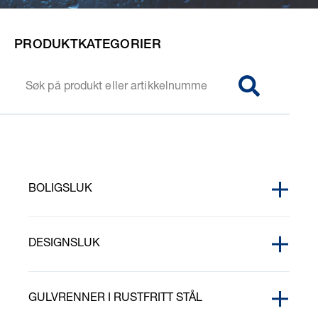
PRODUKTKATEGORIER
SØG
BOLIGSLUK
EPOXYRINGER
DESIGNSLUK
FIRKANTRISTER OG RAMMER
PURUS CORNER RISTER
FORHØYNINGSRINGER
GULVRENNER I RUSTFRITT STÅL
PURUS CORNER TILE INSERT