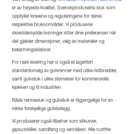
Vårt utvalg av sluk og
rennesluk i syrefast rustfritt stål
er av høyeste kvalitet. Svenskproduserte sluk som
oppfyller kravene og reguleringene for deres
respektive bruksområder. Vi produserer
skreddersydde løsninger etter dine preferanser når
det gjelder dimensjoner, valg av materialer og
belastningsklasser.
For rask levering har vi også et lagerført
standardutvalg av gulvrenner med ulike ristbredder,
samt gulvsluk i ulike størrelser for kommersielle
kjøkken og til industrien.
Både rennesluk og gulvsluk er tilgjengelige for en
rekke forskjellige gulvbelegg.
Vi produserer også tilbehør som silkurver,
gipsutskiller, sandfang og vannlåser. Alle rustfrie