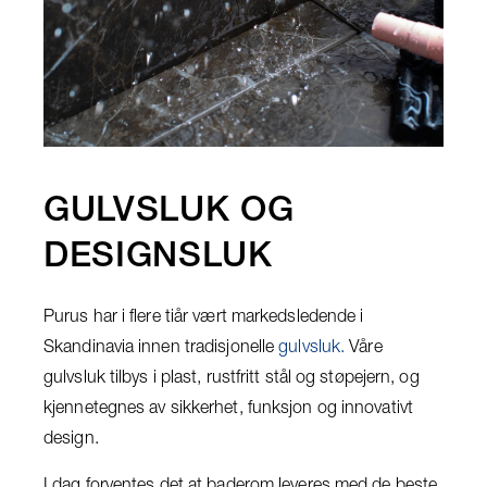
GULVSLUK OG
DESIGNSLUK
Purus har i flere tiår vært markedsledende i
Skandinavia innen tradisjonelle
gulvsluk.
Våre
gulvsluk tilbys i plast, rustfritt stål og støpejern, og
kjennetegnes av sikkerhet, funksjon og innovativt
design.
I dag forventes det at baderom leveres med de beste